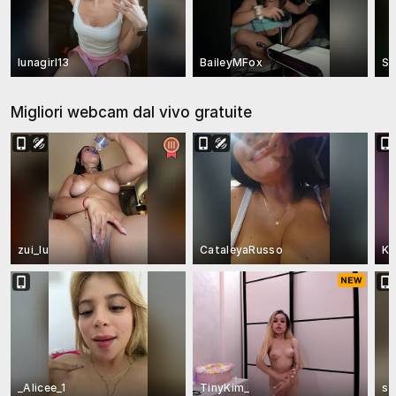
lunagirl13
BaileyMFox
So
Migliori webcam dal vivo gratuite
zui_lu
CataleyaRusso
Ki
_Alicee_1
TinyKim_
st