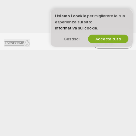
Usiamo i cookie
per migliorare la tua
esperienza sul sito:
Informativa sui cookie
.
Gestisci
Accetta tutti
Italiano
LIVESEXPIMP
NOTE LEGALI E SICUREZZA
Instagram
Informativa sulla Privacy
X
Termini d’Uso
Politica DMCA
Politica sui Cookie
Guida al Controllo Genitori
Aiuto anti-schiavitù