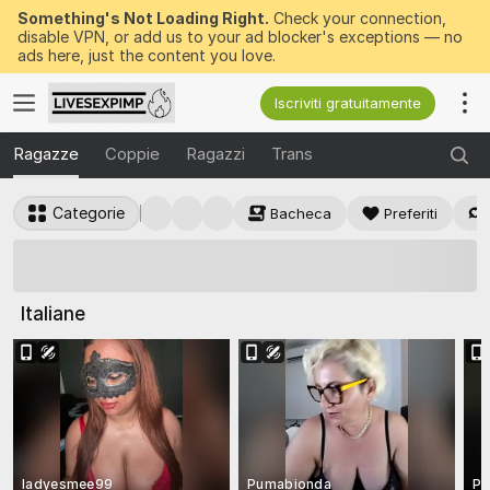
Something's Not Loading Right.
Check your connection,
disable VPN, or add us to your ad blocker's exceptions — no
ads here, just the content you love.
Iscriviti gratuitamente
Ragazze
Coppie
Ragazzi
Trans
Categorie
Bacheca
Preferiti
50 token GRATIS
da vincere ora
Italiane
ladyesmee99
Pumabionda
Po