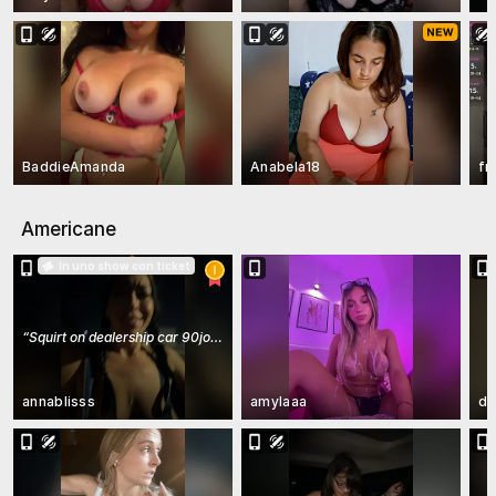
BaddieAmanda
Anabela18
fr
Americane
In uno show con ticket
“
Squirt on dealership car 90join we squirt naked
”
annablisss
amylaaa
dr