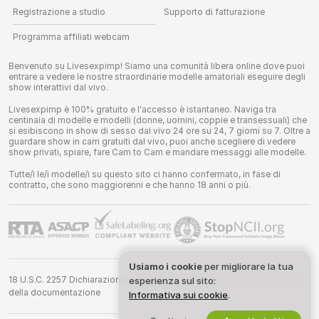
Registrazione a studio
Supporto di fatturazione
Programma affiliati webcam
Benvenuto su Livesexpimp! Siamo una comunità libera online dove puoi
entrare a vedere le nostre straordinarie modelle amatoriali eseguire degli
show interattivi dal vivo.
Livesexpimp è 100% gratuito e l'accesso è istantaneo. Naviga tra
centinaia di modelle e modelli (donne, uomini, coppie e transessuali) che
si esibiscono in show di sesso dal vivo 24 ore su 24, 7 giorni su 7. Oltre a
guardare show in cam gratuiti dal vivo, puoi anche scegliere di vedere
show privati, spiare, fare Cam to Cam e mandare messaggi alle modelle.
Tutte/i le/i modelle/i su questo sito ci hanno confermato, in fase di
contratto, che sono maggiorenni e che hanno 18 anni o più.
Usiamo i cookie
per migliorare la tua
18 U.S.C. 2257 Dichiarazione di conformità ai requisiti di conservazione
esperienza sul sito:
della documentazione
Informativa sui cookie
.